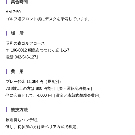
集合時間
AM 7:50
ゴルフ場フロント横にデスクを準備しています。
場 所
昭和の森ゴルフコース
〒 196-0012 昭島市つつじヶ丘 1-1-7
電話 042-543-1271
費 用
プレー代金 11,384 円（昼食別）
70 歳以上の方は 800 円割引［要・運転免許提示］
他に会費として、4,000 円［賞金と表彰式懇親会費用］
競技方法
原則持ちハンデ戦。
但し、初参加の方は新ペリア方式で算定。