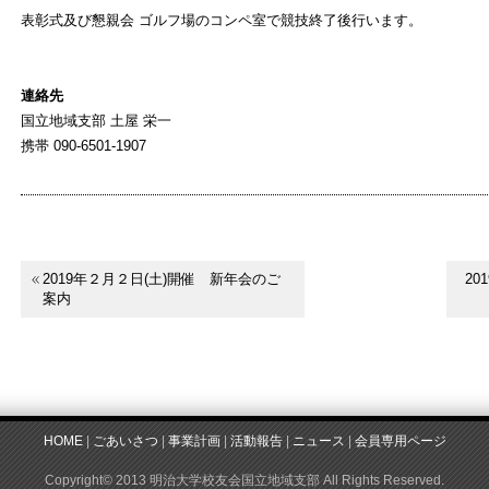
表彰式及び懇親会 ゴルフ場のコンペ室で競技終了後行います。
連絡先
国立地域支部 土屋 栄一
携帯 090-6501-1907
2019年２月２日(土)開催 新年会のご
2
案内
HOME
|
ごあいさつ
|
事業計画
|
活動報告
|
ニュース
|
会員専用ページ
Copyright© 2013 明治大学校友会国立地域支部 All Rights Reserved.