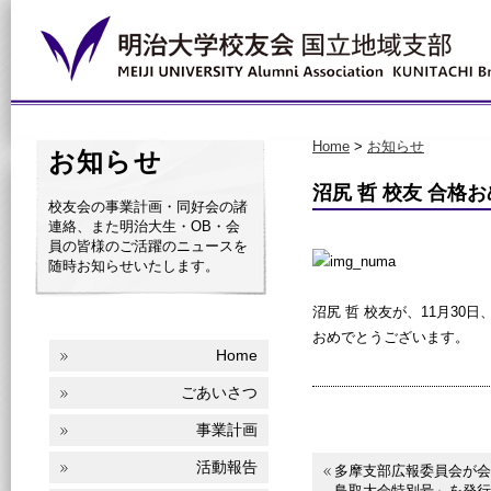
Home
>
お知らせ
お知らせ
沼尻 哲 校友 合格
校友会の事業計画・同好会の諸
連絡、また明治大生・OB・会
員の皆様のご活躍のニュースを
随時お知らせいたします。
沼尻 哲 校友が、11月30
おめでとうございます。
Home
ごあいさつ
事業計画
活動報告
多摩支部広報委員会が会
鳥取大会特別号」を発行