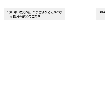
第３回 歴史探訪 ハケと湧水と史跡のま
20
ち 国分寺散策のご案内