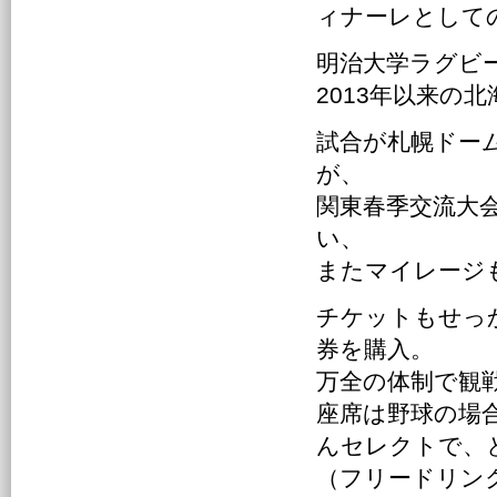
ィナーレとして
明治大学ラグビ
2013年以来の
試合が札幌ドー
が、
関東春季交流大
い、
またマイレージ
チケットもせっ
券を購入。
万全の体制で観
座席は野球の場
んセレクトで、
（フリードリン