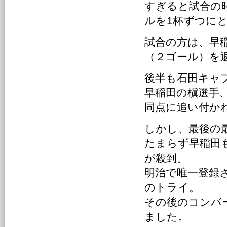
すぎると試合の
ルを1杯ずつに
試合の方は、早
（２ゴール）を
後半も石田キャ
早稲田の槇選手
同点に追い付か
しかし、最後の
たまらず早稲田
が殺到。
明治で唯一登録
のトライ。
その後のコンバ
ました。