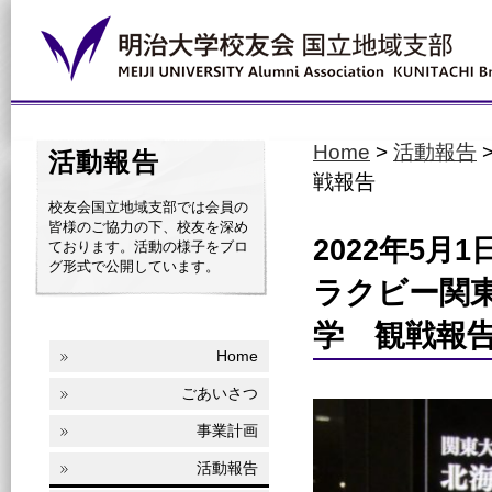
Home
>
活動報告
活動報告
戦報告
校友会国立地域支部では会員の
皆様のご協力の下、校友を深め
2022年5月1日
ております。活動の様子をブロ
グ形式で公開しています。
ラクビー関
学 観戦報
Home
ごあいさつ
事業計画
活動報告