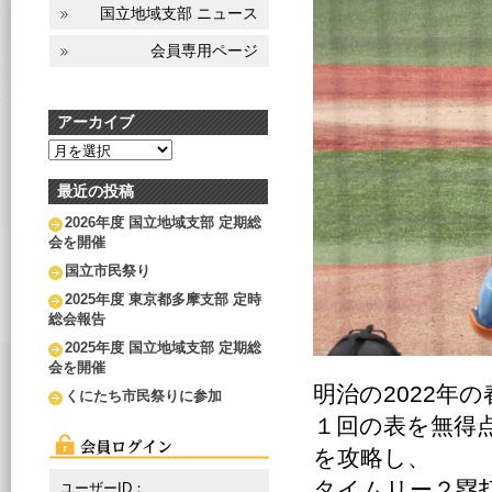
国立地域支部 ニュース
会員専用ページ
アーカイブ
ア
ー
カ
最近の投稿
イ
2026年度 国立地域支部 定期総
ブ
会を開催
国立市民祭り
2025年度 東京都多摩支部 定時
総会報告
2025年度 国立地域支部 定期総
会を開催
明治の2022年
くにたち市民祭りに参加
１回の表を無得
を攻略し、
タイムリー２塁
ユーザーID：