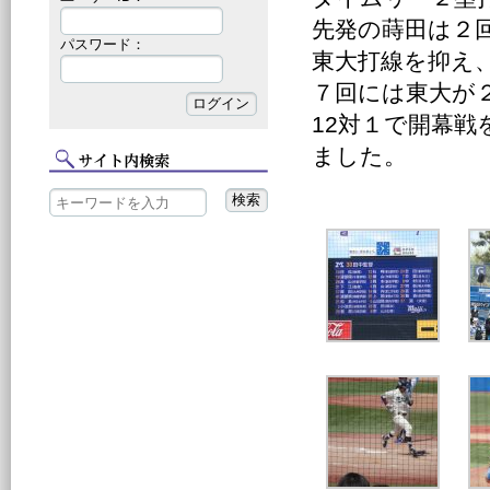
先発の蒔田は２
パスワード：
東大打線を抑え
７回には東大が
12対１で開幕
ました。