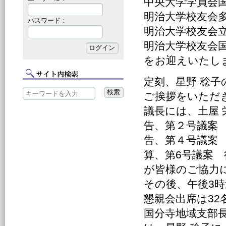
中央大学学員会国
明治大学校友会多
パスワード：
明治大学校友会立
明治大学校友会国
をお迎えいたし
定刻、星野 稔子
ご挨拶をいただ
議長には、土屋 
告、第２号議案 
告、第４号議案 
算、第6号議案
が皆様のご協力
その後、午後3
懇親会出席は32
国分寺地域支部長