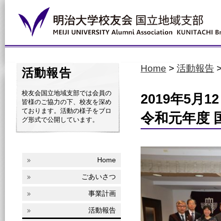
Home
>
活動報告
活動報告
校友会国立地域支部では会員の
2019年5月12
皆様のご協力の下、校友を深め
ております。活動の様子をブロ
令和元年度 
グ形式で公開しています。
Home
ごあいさつ
事業計画
活動報告