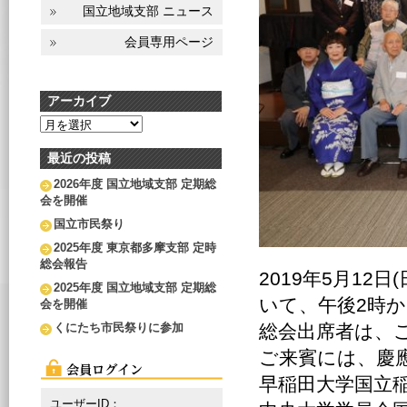
国立地域支部 ニュース
会員専用ページ
アーカイブ
ア
ー
カ
最近の投稿
イ
2026年度 国立地域支部 定期総
ブ
会を開催
国立市民祭り
2025年度 東京都多摩支部 定時
総会報告
2019年5月1
2025年度 国立地域支部 定期総
いて、午後2時
会を開催
総会出席者は、ご
くにたち市民祭りに参加
ご来賓には、慶應
早稲田大学国立稲
ユーザーID：